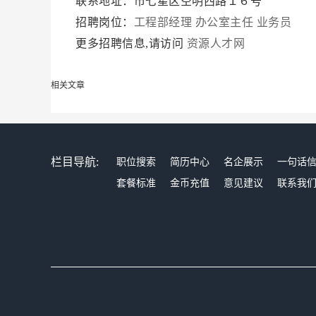
联系地址：市七星区空明西路１６号
招聘岗位：
工程部经理
办公室主任
业务员
更多招聘信息,请访问
资源人才网
相关文章
栏目导航:
职位搜索
简历中心
名企展示
一句话
套餐标准
金币充值
意见建议
联系我