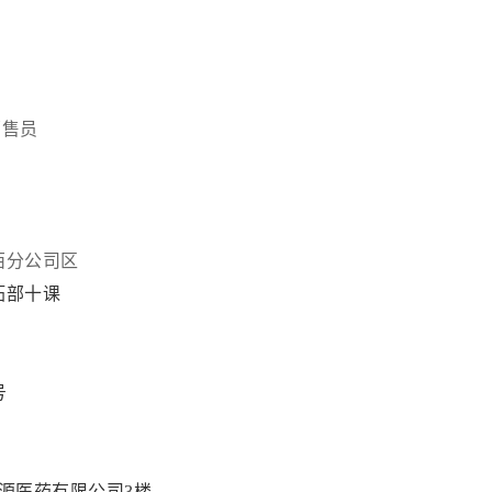
销售员
西分公司区
拓部十课
号
源医药有限公司3楼