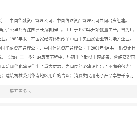
C）、中国华融资产管理公司、中国信达资产管理公司共同出资组建。
芦笛旁1公里处筹建国营长海机器厂。工厂于1970年开始批量生产，曾先后
业。1985年末，在国家经济体制改革中由中央直属企业转为地方企业。
国华融资产管理公司、中国信达资产管理公司于2001年4月共同出资组建
币。 长海在三十多年的风雨历程中，科研生产取得丰硕成果，曾经获得国
国国防现代化建设作出了重大贡献，为国民经济建设作出了不懈的努力：
港；建筑机械受到华南地区用户的青睐；消费类民用电子产品享誉千家万
战。勤奋、务实、创新的长海人，决心抓住机遇，打好基础，决战决胜，
展开更多