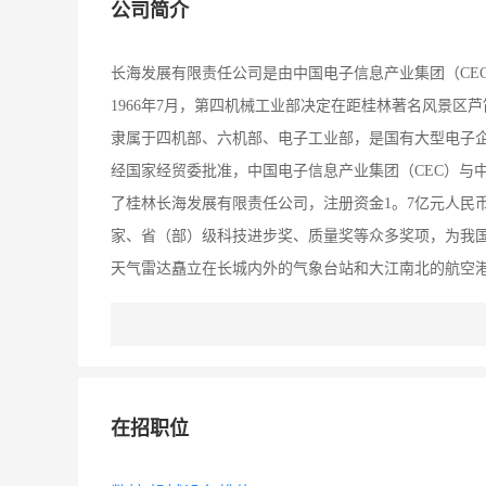
公司简介
长海发展有限责任公司是由中国电子信息产业集团（CE
1966年7月，第四机械工业部决定在距桂林著名风景区
隶属于四机部、六机部、电子工业部，是国有大型电子企
经国家经贸委批准，中国电子信息产业集团（CEC）与中
了桂林长海发展有限责任公司，注册资金1。7亿元人民
家、省（部）级科技进步奖、质量奖等众多奖项，为我
天气雷达矗立在长城内外的气象台站和大江南北的航空
户。 长天争朝夕，科海立潮头！新世纪，新起点，新挑
再创辉煌！
在招职位