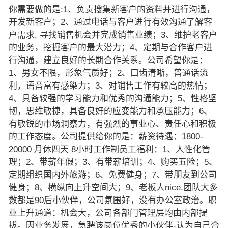
你需要做的是:1、负责搜集新客户的资料并进行沟通，
开发新客户；2、通过电话与客户进行有效沟通了解客
户需求, 寻找销售机会并完成销售业绩；3、维护老客户
的业务，挖掘客户的最大潜力；4、定期与合作客户进
行沟通，建立良好的长期合作关系。公司希望你是：
1、男女不限，形象气质好；2、口齿清晰，普通话流
利，语音富有感染力；3、对销售工作有较高的热情；
4、具备较强的学习能力和优秀的沟通能力；5、性格坚
韧，思维敏捷，具备良好的应变能力和承压能力；6、
有敏锐的市场洞察力，有强烈的事业心、责任心和积极
的工作态度。公司提供给你的是：薪资待遇：1800-
20000 月休四天 8小时工作制员工福利：1、人性化管
理；2、带薪年假；3、有带薪培训；4、购买五险；5、
定期组织国内外旅游；6、免费健身；7、带朋友到公司
健身；8、横纵向上升空间大；9、老板人nice,团队大多
数都是90后小伙伴，公司氛围好，没有办公室政治。职
业上升通道：机会大，公司各部门管理层均由内部提
拔。因业务发展，急聘该岗位优秀的小伙伴-认为自己合