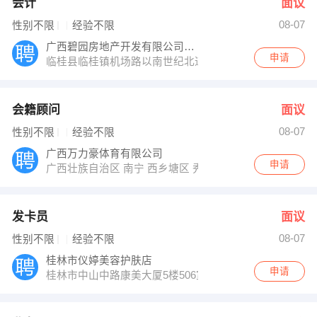
会计
面议
08-07
性别不限
经验不限
广西碧园房地产开发有限公司临桂分公司
申请
临桂县临桂镇机场路以南世纪北道东侧
会籍顾问
面议
08-07
性别不限
经验不限
广西万力豪体育有限公司
申请
广西壮族自治区 南宁 西乡塘区 秀灵路7号鼎盛国际三楼B3
发卡员
面议
08-07
性别不限
经验不限
桂林市仪婷美容护肤店
申请
桂林市中山中路康美大厦5楼506室