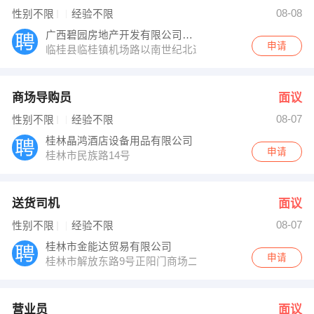
王先生 发布 [营业员 ] 招聘信息
08-08
性别不限
经验不限
黄小姐 发布 [顾客开发专员 ] 招聘信息
【桂林长海发展有限责任公司 】 强势入驻
广西碧园房地产开发有限公司临桂分公司
申请
临桂县临桂镇机场路以南世纪北道东侧
商场导购员
面议
08-07
性别不限
经验不限
桂林晶鸿酒店设备用品有限公司
申请
桂林市民族路14号
送货司机
面议
08-07
性别不限
经验不限
桂林市金能达贸易有限公司
申请
桂林市解放东路9号正阳门商场二楼
营业员
面议