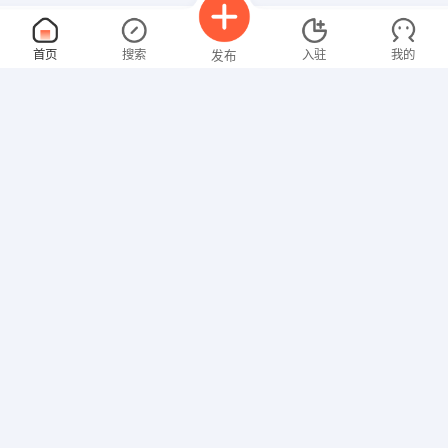
文员
面议
首页
搜索
入驻
我的
发布
08-06
性别不限
经验不限
桂林市易房置业有限公司
申请
桂林叠彩恒大广场28栋写字楼2418室
水电工
面议
招聘信息
求职简历
08-06
性别不限
经验不限
桂林理想置业有限公司
申请
桂林市临桂路6号益兴大厦二楼
文案策划
面议
08-06
性别不限
经验不限
桂林汇珑置业有限公司
申请
临桂区临桂镇山水大道以南人民路延长线以西汇金时代广场1